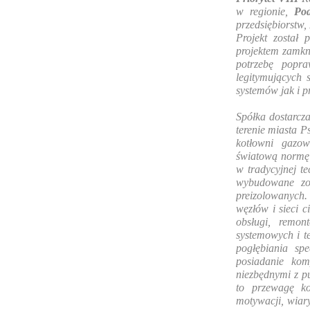
w regionie,
Pod
przedsiębiorstw,
Projekt został 
projektem zamkn
potrzebę popra
legitymujących 
systemów jak i pr
Spółka dostarcza
terenie miasta 
kotłowni gazow
światową normę 
w tradycyjnej te
wybudowane zos
preizolowanych.
węzłów i sieci 
obsługi, remon
systemowych i t
pogłębiania spe
posiadanie kom
niezbędnymi z pu
to przewagę ko
motywacji, wiary