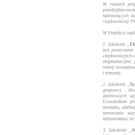
W ramach proj
przedsiębiorstw
stanowiących k
ciepłowniczej. P
W Projekcie zap
1. Szkolenie „
Ek
jest poszerzani
ciepłowniczych 
eksploatacyjne,
roboty montażowe
i remonty.
2. Szkolenie „
Sy
grupowe) – blo
alarmowych uży
Uczestnikom pr
montażu, zdalnej
sterowania węz
infrastruktury t
3. Szkolenie „
N