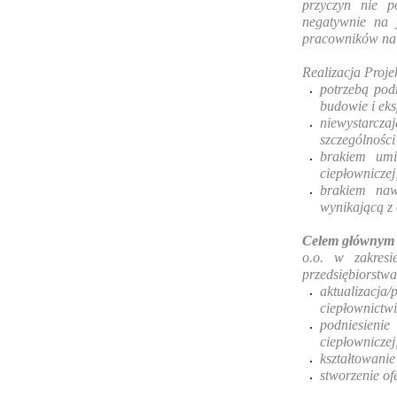
przyczyn nie 
negatywnie na 
pracowników na r
Realizacja Proje
potrzebą pod
budowie i eksp
niewystarcz
szczególności
brakiem umi
ciepłowniczej
brakiem naw
wynikającą z 
Celem głównym 
o.o. w zakresi
przedsiębiorstwa
aktualizacja
ciepłownictwi
podniesieni
ciepłowniczej
kształtowanie
stworzenie of