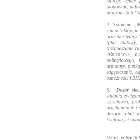
którego celem 
(kotłownie, pali
program AutoCad
4. Szkolenie „
M
ramach którego 
oraz niezbędnyc
(plac budowy,
(rozmieszanie r
ciśnieniowe, m
polietylowego,
armatury, punkt
zagęszczanie, o
ostrożności i BH
5. „
Dozór siec
zadania związan
szczelności, pr
uruchamianie i z
dozoru robót m
kontrola, eksploa
Okres realizacji