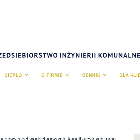
CIEPŁO
O FIRMIE
CENNIK
DLA KL
 budowy sieci wodociągowych, kanalizacyjnych, prac