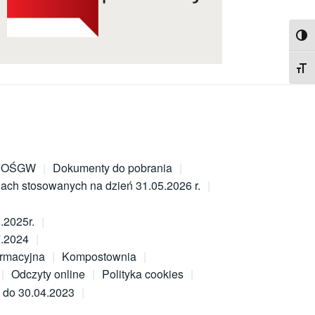
TOG
TOG
NFOŚGW
Dokumenty do pobrania
nach stosowanych na dzień 31.05.2026 r.
.2025r.
7.2024
ormacyjna
Kompostownia
Odczyty online
Polityka cookies
 do 30.04.2023