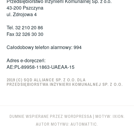
Przedsiębiorstwo Inżynierii Komunalnej Sp. z o.o.
43-200 Pszczyna
ul. Zdrojowa 4
Tel. 32 210 20 86
Fax 32 326 30 30
Całodobowy telefon alarmowy: 994
Adres e-doręczeń:
AE:PL-89958-11863-UAEAA-15
2019 (C) SQD ALLIANCE SP. Z O.O. DLA
PRZEDSIĘBIORSTWA INŻYNIERII KOMUNALNEJ SP. Z O.O.
DUMNIE WSPIERANE PRZEZ WORDPRESSA
|
MOTYW: IXION.
AUTOR MOTYWU:
AUTOMATTIC
.