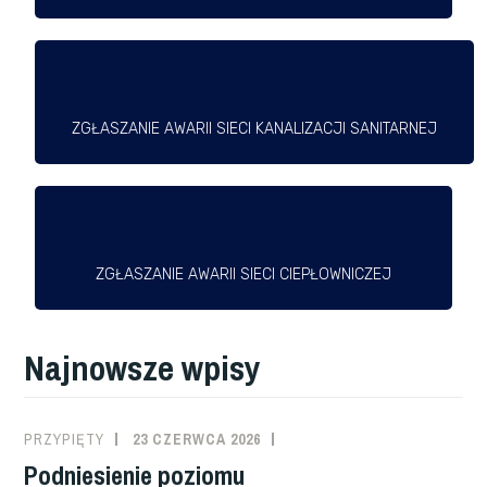
ZGŁASZANIE AWARII SIECI KANALIZACJI SANITARNEJ
ZGŁASZANIE AWARII SIECI CIEPŁOWNICZEJ
Najnowsze wpisy
PRZYPIĘTY
23 CZERWCA 2026
Podniesienie poziomu