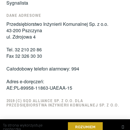
Sygnalista
DANE ADRESOWE
Przedsiębiorstwo Inżynierii Komunalnej Sp. z o.o.
43-200 Pszczyna
ul. Zdrojowa 4
Tel. 32 210 20 86
Fax 32 326 30 30
Całodobowy telefon alarmowy: 994
Adres e-doręczeń:
AE:PL-89958-11863-UAEAA-15
2019 (C) SQD ALLIANCE SP. Z O.O. DLA
PRZEDSIĘBIORSTWA INŻYNIERII KOMUNALNEJ SP. Z O.O.
Ta strona wykorzystuje
ROZUMIEM
ciasteczka.